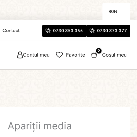
RON
0730 353 355
0730 373 377
Contact
Contul meu
Favorite
Coșul meu
Apariții media