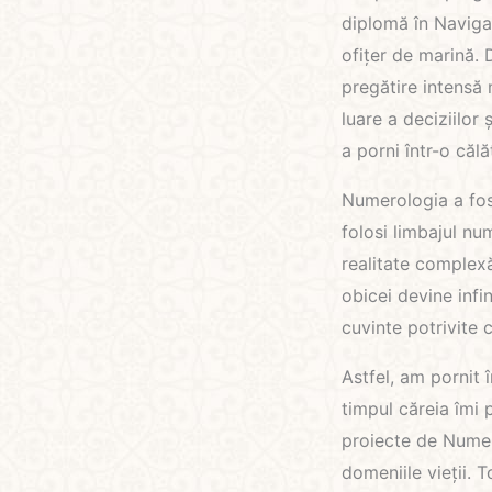
diplomă în Naviga
ofițer de marină. 
pregătire intensă 
luare a deciziilor
a porni într-o căl
Numerologia a fos
folosi limbajul nu
realitate complex
obicei devine infi
cuvinte potrivite 
Astfel, am pornit 
timpul căreia îmi
proiecte de Numer
domeniile vieții. T