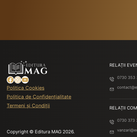
RELAȚII EVE
Facebook
Instagram
YouTube
0730 353
Politica Cookies
contact@e
Politica de Confidențialitate
Termeni și Condiții
RELAȚII COM
0730 373 
vanzari@e
Copyright © Editura MAG 2026.