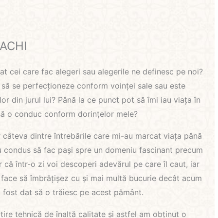
ACHI
 cei care fac alegeri sau alegerile ne definesc pe noi?
 să se perfecționeze conform voinței sale sau este
or din jurul lui? Până la ce punct pot să îmi iau viața în
i să o conduc conform dorințelor mele?
 câteva dintre întrebările care mi-au marcat viața până
 condus să fac pași spre un domeniu fascinant precum
că într-o zi voi descoperi adevărul pe care îl caut, iar
 face să îmbrățișez cu și mai multă bucurie decât acum
 fost dat să o trăiesc pe acest pământ.
ire tehnică de înaltă calitate și astfel am obținut o