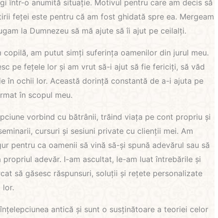
i într-o anumită situație. Motivul pentru care am decis să
irii feței este pentru că am fost ghidată spre ea. Mergeam
rugam la Dumnezeu să mă ajute să îi ajut pe ceilalți.
copilă, am putut simți suferința oamenilor din jurul meu.
c pe fețele lor și am vrut să-i ajut să fie fericiți, să văd
e în ochii lor. Această dorință constantă de a-i ajuta pe
format în scopul meu.
pciune vorbind cu bătrânii, trăind viața pe cont propriu și
eminarii, cursuri și sesiuni private cu clienții mei. Am
gur pentru ca oamenii să vină să-și spună adevărul sau să
 propriul adevăr. I-am ascultat, le-am luat întrebările și
rcat să găsesc răspunsuri, soluții și rețete personalizate
lor.
înțelepciunea antică și sunt o susținătoare a teoriei celor