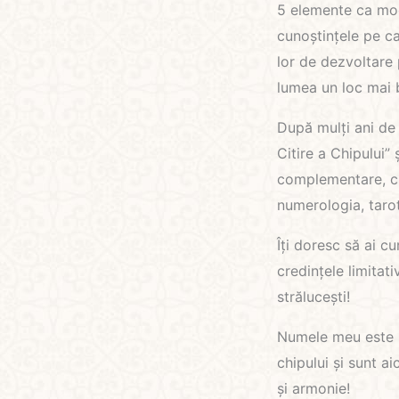
5 elemente ca mod
cunoștințele pe c
lor de dezvoltare
lumea un loc mai 
După mulți ani de 
Citire a Chipului”
complementare, cum
numerologia, tarot
Îți doresc să ai cu
credințele limitati
strălucești!
Numele meu este Su
chipului și sunt ai
și armonie!