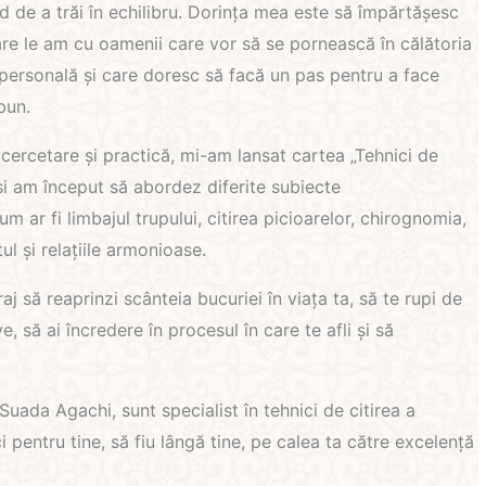
 de a trăi în echilibru. Dorința mea este să împărtășesc
are le am cu oamenii care vor să se pornească în călătoria
 personală și care doresc să facă un pas pentru a face
bun.
cercetare și practică, mi-am lansat cartea „Tehnici de
 și am început să abordez diferite subiecte
 ar fi limbajul trupului, citirea picioarelor, chirognomia,
ul și relațiile armonioase.
raj să reaprinzi scânteia bucuriei în viața ta, să te rupi de
ve, să ai încredere în procesul în care te afli și să
ada Agachi, sunt specialist în tehnici de citirea a
ci pentru tine, să fiu lângă tine, pe calea ta către excelență