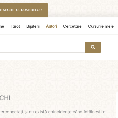
IE SECRETUL NUMERELOR
me
Tarot
Bijuterii
Autori
Cercetare
Cursurile mele
CHI
terconectați și nu există coincidențe când întâlnești o