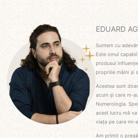
EDUARD AG
Suntem cu adevărat
Este omul capabil
produsul influențel
propriile mâini ș
Acestea sunt doar
acum și care m-au
Numerologia. Sper 
acest lucru mă va
viața pe care mi-a
Am primit o pregăt