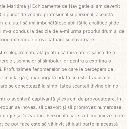
ție Maritimă și Echipamente de Navigație și am devenit
Din punct de vedere profesional și personal, această
m-a ajutat să îmi îmbunătățesc abilitățile analitice și de
 și m-a condus la decizia de a-mi urma propriul drum și de
ătorie extrem de provocatoare și inovatoare.
t o alegere naturală pentru că mi-a oferit șansa de a
merelor, semnelor și simbolurilor pentru a exprima o
ă. Profunzimea fenomenelor pe care le percepem de
nit mai largă și mai bogată odată ce este tradusă în
care se conectează la simplitatea scânteii divine din noi.
într-o aventură captivantă și extrem de provocatoare, în
 propun să inovez, să dezvolt și să promovez numeroase
ologie și Dezvoltare Personală care să beneficieze toate
ot ce pot face este să vă invit să luați parte la această