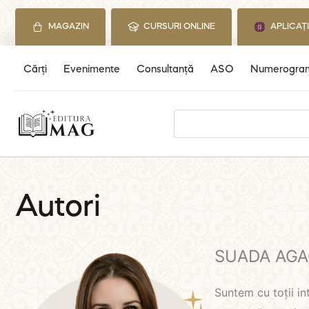
Skip
to
MAGAZIN
CURSURI ONLINE
APLICAȚ
content
Cărți
Evenimente
Consultanță
ASO
Numerogra
Search
for:
Autori
SUADA AGA
Suntem cu toții in