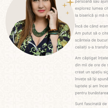
persoană sau ajung
explorez lumea cit
la biserică și mă 
Încă de când eram 
Am putut să o cites
scânteia de bucuri
ceilalți s-a trans
Am câștigat înțele
din mii de ore de s
creat un spațiu si
învețe să își spună
luptele și am înce
pentru bunăstarea 
Sunt fascinată de 