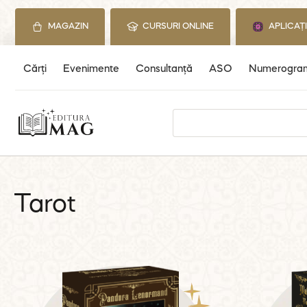
Skip
to
MAGAZIN
CURSURI ONLINE
APLICAȚ
content
Cărți
Evenimente
Consultanță
ASO
Numerogra
Search
for:
Tarot