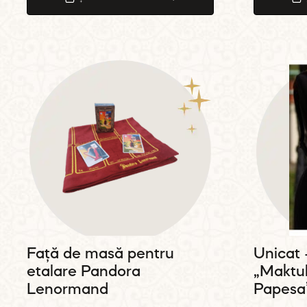
Față de masă pentru
Unicat
etalare Pandora
„Maktu
Lenormand
Papesa