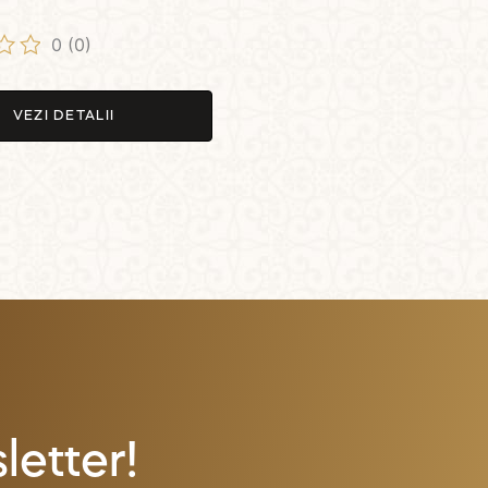
0
(0)
t
VEZI DETALII
etter!