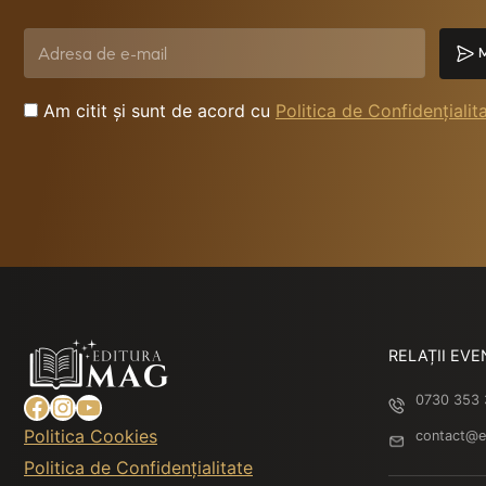
M
Am citit și sunt de acord cu
Politica de Confidențialit
RELAȚII EVE
Facebook
Instagram
YouTube
0730 353
Politica Cookies
contact@e
Politica de Confidențialitate