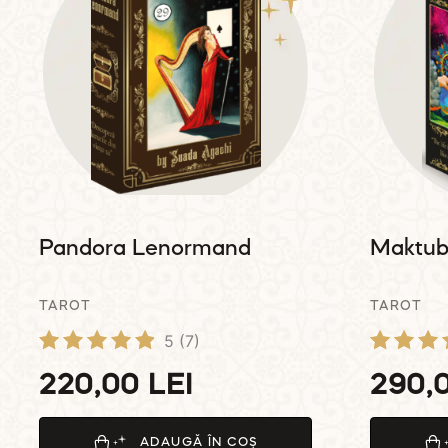
Pandora Lenormand
Maktub
TAROT
TAROT
5
(7)
Evaluat la
Evalua
220,00
LEI
290,
5.00
la
din 5
4.93
din 5
ADAUGĂ ÎN COȘ