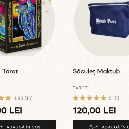
 Tarot
Săculeț Maktub
TAROT
4.93
(15)
5
(5)
t
Evaluat la
00
LEI
120,00
LEI
5.00
din 5
ADAUGĂ ÎN COȘ
ADAUGĂ ÎN 