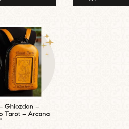
 – Ghiozdan –
b Tarot – Arcana
”