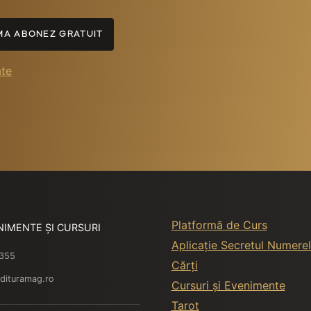
A ABONEZ GRATUIT
ate
Platformă de Curs
NIMENTE ȘI CURSURI
Aplicație Secretul Numerel
 355
Cărți
dituramag.ro
Cursuri și Evenimente
Tarot