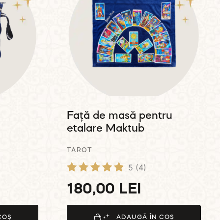
Față de masă pentru
etalare Maktub
TAROT
5
(4)
Evaluat la
180,00
LEI
5.00
din 5
COȘ
ADAUGĂ ÎN COȘ