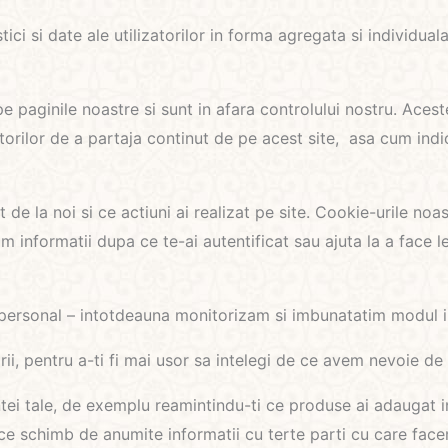
tici si date ale utilizatorilor in forma agregata si individua
pe paginile noastre si sunt in afara controlului nostru. Aces
atorilor de a partaja continut de pe acest site, asa cum ind
 de la noi si ce actiuni ai realizat pe site. Cookie-urile no
 informatii dupa ce te-ai autentificat sau ajuta la a face le
r personal – intotdeauna monitorizam si imbunatatim modul i
ii, pentru a-ti fi mai usor sa intelegi de ce avem nevoie de 
tei tale, de exemplu reamintindu-ti ce produse ai adaugat in
ce schimb de anumite informatii cu terte parti cu care facem