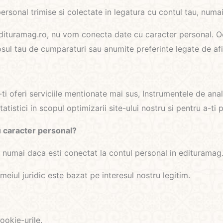
sonal trimise si colectate in legatura cu contul tau, numai
 edituramag.ro, nu vom conecta date cu caracter personal. Oc
osul tau de cumparaturi sau anumite preferinte legate de af
a-ti oferi serviciile mentionate mai sus, Instrumentele de 
atistici in scopul optimizarii site-ului nostru si pentru a-ti
u caracter personal?
 numai daca esti conectat la contul personal in edituramag
meiul juridic este bazat pe interesul nostru legitim.
ookie-urile.