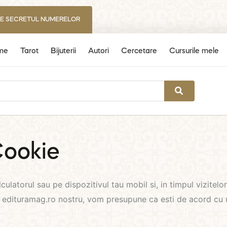
IE SECRETUL NUMERELOR
me
Tarot
Bijuterii
Autori
Cercetare
Cursurile mele
 Cookie
ulatorul sau pe dispozitivul tau mobil si, in timpul vizitelor
-ul edituramag.ro nostru, vom presupune ca esti de acord cu u