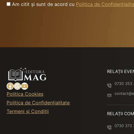
Am citit și sunt de acord cu
Politica de Confidențialit
RELAȚII EVE
Facebook
Instagram
YouTube
0730 353
Politica Cookies
contact@e
Politica de Confidențialitate
Termeni și Condiții
RELAȚII COM
0730 373 