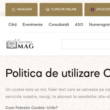
Skip
to
MAGAZIN
CURSURI ONLINE
APLICAȚ
content
Cărți
Evenimente
Consultanță
ASO
Numerogra
Search
for:
Politica de utilizare
Un cookie este un mic fisier text care se salveaza pe calc
serviciile noastre, navigi, te abonezi la newsletter site
Cum Folosim Cookie-Urile?