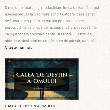
Dincolo de fatalism și predestinare Ideea de karmă a fost
adesea redusă la o formulă simplificatoare: ceea ce faci
se întoarce asupra ta. În cultura populară, ea este
percepută fie ca o lege de recompensă și pedeapsă, fie
ca o justificare spirituală pentru suferință. O astfel de
abordare, deși conține un sâmbure de adevăr, ratează…
:
Citește mai mult
KARMA
ȘI
LIBERTATEA
OMULUI
CALEA DE DESTIN A OMULUI