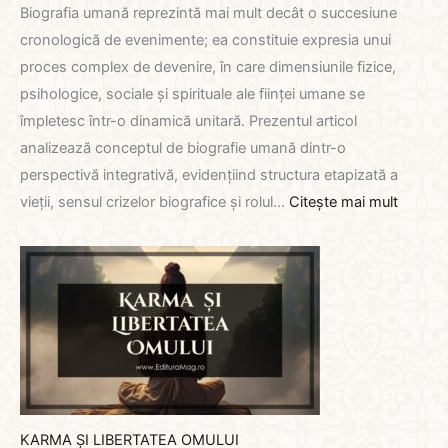
Biografia umană reprezintă mai mult decât o succesiune
cronologică de evenimente; ea constituie expresia unui
proces complex de devenire, în care dimensiunile fizice,
psihologice, sociale și spirituale ale ființei umane se
împletesc într-o dinamică unitară. Prezentul articol
analizează conceptul de biografie umană dintr-o
perspectivă integrativă, evidențiind structura etapizată a
:
vieții, sensul crizelor biografice și rolul…
Citește mai mult
ARHIT
EVOLUȚ
OMULU
DE
LA
CRIZĂ
LA
MATUR
KARMA ȘI LIBERTATEA OMULUI