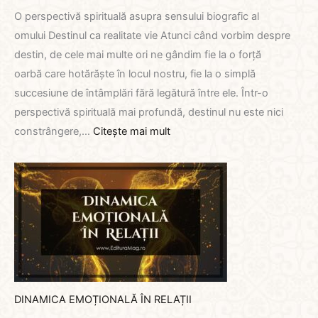
O perspectivă spirituală asupra sensului biografic al
omului Destinul ca realitate vie Atunci când vorbim despre
destin, de cele mai multe ori ne gândim fie la o forță
oarbă care hotărăște în locul nostru, fie la o simplă
succesiune de întâmplări fără legătură între ele. Într-o
perspectivă spirituală mai profundă, destinul nu este nici
:
constrângere,…
Citește mai mult
CALEA
DE
DESTIN
A
OMULUI
DINAMICA EMOȚIONALĂ ÎN RELAȚII