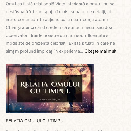
Omul ca ființă relațională Viața interioară a omului nu se
desfășoară într-un spațiu închis, separat de ceilalți, ci
într-o continuă interacțiune cu lumea înconjurătoare.
Chiar și atunci când credem că suntem neutri sau doar
observatori, trăirile noastre sunt atinse, influențate și
modelate de prezența celorlalți. Există situații în care ne
:
simțim profund implicați în experiența…
Citește mai mult
DINAM
EMOȚI
ÎN
RELAȚI
RELAȚIA OMULUI CU TIMPUL