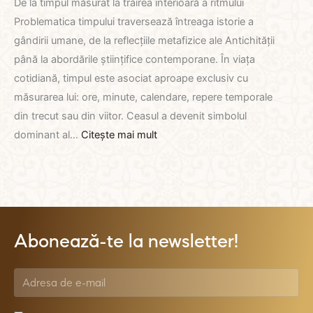
De la timpul măsurat la trăirea interioară a ritmului
Problematica timpului traversează întreaga istorie a
gândirii umane, de la reflecțiile metafizice ale Antichității
până la abordările științifice contemporane. În viața
cotidiană, timpul este asociat aproape exclusiv cu
măsurarea lui: ore, minute, calendare, repere temporale
din trecut sau din viitor. Ceasul a devenit simbolul
:
dominant al…
Citește mai mult
RELAȚIA
OMULUI
CU
TIMPUL
Abonează-te la newsletter!