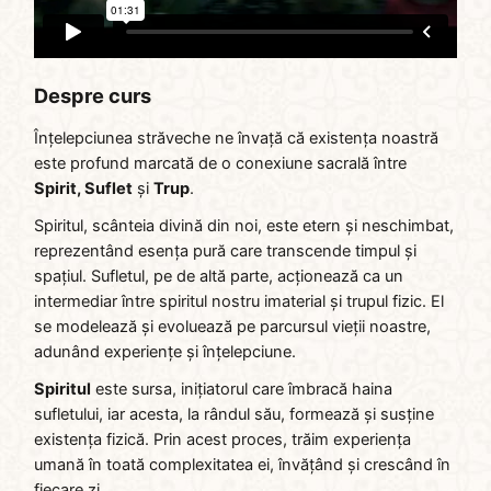
Despre curs
Înțelepciunea străveche ne învață că existența noastră
este profund marcată de o conexiune sacrală între
Spirit, Suflet
și
Trup
.
Spiritul, scânteia divină din noi, este etern și neschimbat,
reprezentând esența pură care transcende timpul și
spațiul. Sufletul, pe de altă parte, acționează ca un
intermediar între spiritul nostru imaterial și trupul fizic. El
se modelează și evoluează pe parcursul vieții noastre,
adunând experiențe și înțelepciune.
Spiritul
este sursa, inițiatorul care îmbracă haina
sufletului, iar acesta, la rândul său, formează și susține
existența fizică. Prin acest proces, trăim experiența
umană în toată complexitatea ei, învățând și crescând în
fiecare zi.