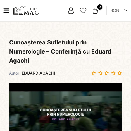
Skip
Favorite
to
content
Cunoașterea Sufletului prin
Numerologie – Conferință cu Eduard
Agachi
Autor:
EDUARD AGACHI