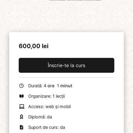
600,00
lei
Înscrie-te la curs
Durată:
4
ore
1
minut
Organizare: 1 lecții
Access: web și mobil
Diplomă: da
Suport de curs: da