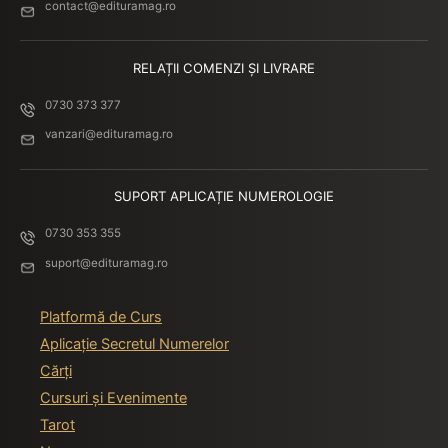
contact@edituramag.ro
RELAȚII COMENZI ȘI LIVRARE
0730 373 377
vanzari@edituramag.ro
SUPORT APLICAȚIE NUMEROLOGIE
0730 353 355
suport@edituramag.ro
Platformă de Curs
Aplicație Secretul Numerelor
Cărți
Cursuri și Evenimente
Tarot