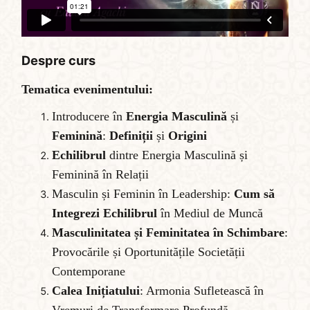
Despre curs
Tematica evenimentului:
Introducere în
Energia Masculină
și
Feminină
:
Definiții
și
Origini
Echilibrul
dintre Energia Masculină și
Feminină în Relații
Masculin și Feminin în Leadership:
Cum să
Integrezi Echilibrul
în Mediul de Muncă
Masculinitatea și Feminitatea în Schimbare
:
Provocările și Oportunitățile Societății
Contemporane
Calea Inițiatului
: Armonia Sufletească în
Vremuri de Transformare Profundă