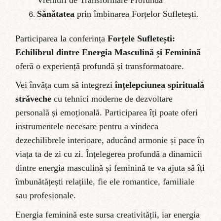
Sănătatea
prin îmbinarea Forțelor Sufletești.
Participarea la conferința
Forțele Sufletești:
Echilibrul dintre Energia Masculină și Feminină
oferă o experiență profundă și transformatoare.
Vei învăța cum să integrezi
înțelepciunea
spirituală
străveche
cu tehnici moderne de dezvoltare
personală și emoțională. Participarea îți poate oferi
instrumentele necesare pentru a vindeca
dezechilibrele interioare, aducând armonie și pace în
viața ta de zi cu zi. Înțelegerea profundă a dinamicii
dintre energia masculină și feminină te va ajuta să îți
îmbunătățești relațiile, fie ele romantice, familiale
sau profesionale.
Energia feminină este sursa creativității, iar energia