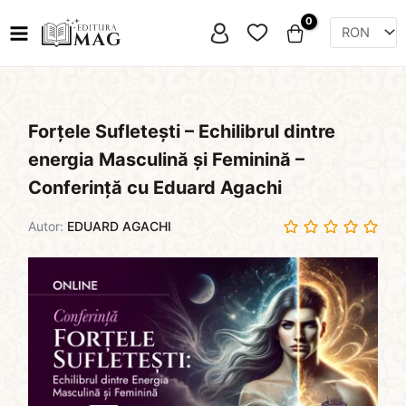
Skip
Favorite
to
content
Forțele Sufletești – Echilibrul dintre
energia Masculină și Feminină –
Conferință cu Eduard Agachi
Autor:
EDUARD AGACHI