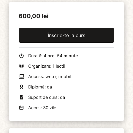
600,00
lei
Înscrie-te la curs
Durată:
4
ore
54
minute
Organizare: 1 lecții
Access: web și mobil
Diplomă: da
Suport de curs: da
Acces: 30 zile