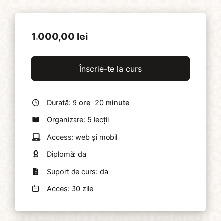
1.000,00
lei
Înscrie-te la curs
Durată:
9
ore
20
minute
Organizare: 5 lecții
Access: web și mobil
Diplomă: da
Suport de curs: da
Acces: 30 zile