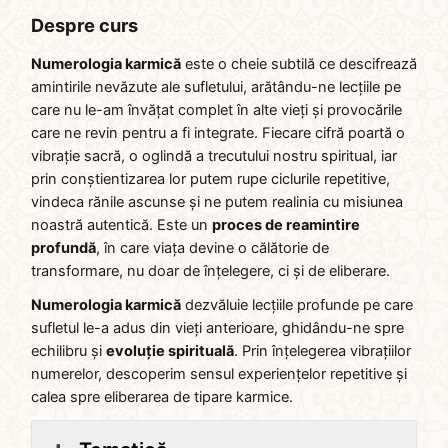
Despre curs
Numerologia karmică
este o cheie subtilă ce descifrează
amintirile nevăzute ale sufletului, arătându-ne lecțiile pe
care nu le-am învățat complet în alte vieți și provocările
care ne revin pentru a fi integrate. Fiecare cifră poartă o
vibrație sacră, o oglindă a trecutului nostru spiritual, iar
prin conștientizarea lor putem rupe ciclurile repetitive,
vindeca rănile ascunse și ne putem realinia cu misiunea
noastră autentică. Este un
proces de reamintire
profundă
, în care viața devine o călătorie de
transformare, nu doar de înțelegere, ci și de eliberare.
Numerologia karmică
dezvăluie lecțiile profunde pe care
sufletul le-a adus din vieți anterioare, ghidându-ne spre
echilibru și
evoluție spirituală
. Prin înțelegerea vibrațiilor
numerelor, descoperim sensul experiențelor repetitive și
calea spre eliberarea de tipare karmice.