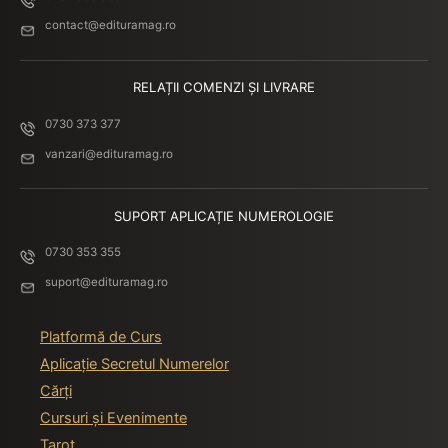
contact@edituramag.ro
RELAȚII COMENZI ȘI LIVRARE
0730 373 377
vanzari@edituramag.ro
SUPORT APLICAȚIE NUMEROLOGIE
0730 353 355
suport@edituramag.ro
Platformă de Curs
Aplicație Secretul Numerelor
Cărți
Cursuri și Evenimente
Tarot