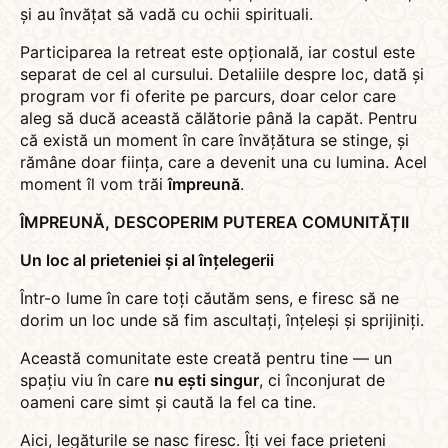
și au învățat să vadă cu ochii spirituali.
Participarea la retreat este opțională, iar costul este
separat de cel al cursului. Detaliile despre loc, dată și
program vor fi oferite pe parcurs, doar celor care
aleg să ducă această călătorie până la capăt. Pentru
că există un moment în care învățătura se stinge, și
rămâne doar ființa, care a devenit una cu lumina. Acel
moment îl vom trăi
împreună
.
ÎMPREUNĂ, DESCOPERIM PUTEREA COMUNITĂȚII
Un loc al prieteniei și al înțelegerii
Într-o lume în care toți căutăm sens, e firesc să ne
dorim un loc unde să fim ascultați, înțeleși și sprijiniți.
Această comunitate este creată pentru tine — un
spațiu viu în care
nu ești singur
, ci înconjurat de
oameni care simt și caută la fel ca tine.
Aici, legăturile se nasc firesc. Îți vei face prieteni