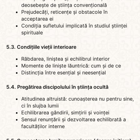
deosebește de știința convențională
Prejudecăți, reticențe și obstacole în
acceptarea ei
Condiția sufletului implicată în studiul științei
spirituale
5.3. Condițiile vieții interioare
Răbdarea, liniștea și echilibrul interior
Momente de liniște lăuntrică: cum și de ce
Distincția între esențial și neesențial
5.4. Pregătirea discipolului în știința ocultă
Atitudinea altruistă: cunoașterea nu pentru sine,
ci în slujba lumii
Echilibrarea gândirii, simțirii și voinței
Sensul renunțării și dezvoltarea echilibrată a
facultăților interne