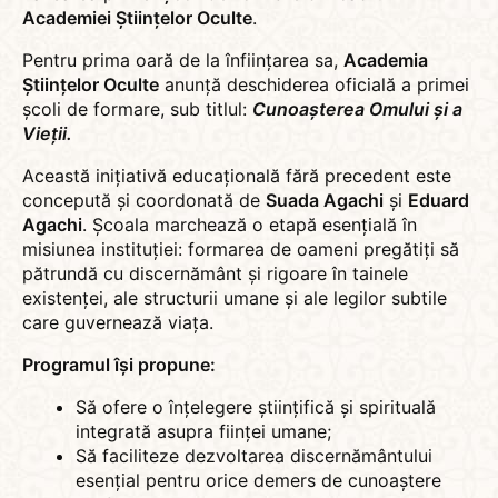
Academiei Științelor Oculte
.
Pentru prima oară de la înființarea sa,
Academia
Științelor Oculte
anunță deschiderea oficială a primei
școli de formare, sub titlul:
Cunoașterea Omului și a
Vieții.
Această inițiativă educațională fără precedent este
concepută și coordonată de
Suada Agachi
și
Eduard
Agachi
. Școala marchează o etapă esențială în
misiunea instituției: formarea de oameni pregătiți să
pătrundă cu discernământ și rigoare în tainele
existenței, ale structurii umane și ale legilor subtile
care guvernează viața.
Programul își propune:
Să ofere o înțelegere științifică și spirituală
integrată asupra ființei umane;
Să faciliteze dezvoltarea discernământului
esențial pentru orice demers de cunoaștere