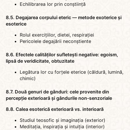
Echilibrarea lor prin conștiință
8.5. Degajarea corpului eteric — metode exoterice și
esoterice
Rolul exercițiilor, dietei, respirației
Pericolele degajării neconștiente
8.6. Efectele calităților sufletești negative: egoism,
lipsă de veridicitate, obtuzitate
Legătura lor cu forțele eterice (căldură, lumină,
chimic)
8.7. Două genuri de gânduri: cele provenite din
percepție exterioară și gândurile non-senzoriale
8.8. Calea esoterică exterioară vs. interioară
Studiul teosofic și imaginația (exterior)
Meditația, inspirația și intuiția (interior)