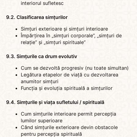
interiorul sufletesc
9.2. Clasificarea simțurilor
Simțuri exterioare și simțuri interioare
Împărțirea în „simțuri corporale”, „simțuri de
relație” și „simțuri spirituale”
9.3. Simțurile ca drum evolutiv
Cum se dezvoltă progresiv (nu toate simultan)
Legătura etapelor de viață cu dezvoltarea
anumitor simțuri
Funcția și evoluția spirituală a simțurilor
9.4. Simțurile și viața sufletului / spirituală
Cum simțurile interioare permit percepția
lumilor superioare
Când simțurile exterioare devin obstacole
pentru percepția spirituală