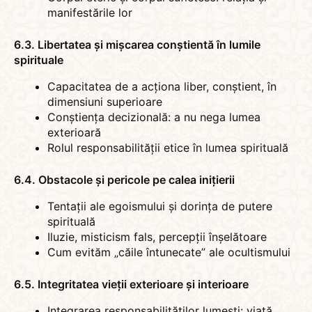
manifestările lor
6.3. Libertatea și mișcarea conștientă în lumile
spirituale
Capacitatea de a acționa liber, conștient, în
dimensiuni superioare
Conștiența decizională: a nu nega lumea
exterioară
Rolul responsabilității etice în lumea spirituală
6.4. Obstacole și pericole pe calea inițierii
Tentații ale egoismului și dorința de putere
spirituală
Iluzie, misticism fals, percepții înșelătoare
Cum evităm „căile întunecate” ale ocultismului
6.5. Integritatea vieții exterioare și interioare
Integrarea responsabilităților lumești: viață