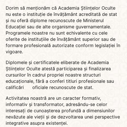
Dorim să menționăm că Academia Științelor Oculte
nu este o instituție de învățământ acreditată de stat
și nu oferă diplome recunoscute de Ministerul
Educației sau de alte organisme guvernamentale.
Programele noastre nu sunt echivalente cu cele
oferite de instituțiile de învățământ superior sau de
formare profesională autorizate conform legislației în
vigoare.
Diplomele și certificatele eliberate de Academia
Științelor Oculte atestă participarea și finalizarea
cursurilor în cadrul propriei noastre structuri
educaționale, fără a conferi titluri profesionale sau
calificări oficiale recunoscute de stat.
Activitatea noastră are un caracter formativ,
informativ și transformator, adresându-se celor
interesați de cunoașterea profundă a dimensiunilor
nevăzute ale vieții și de dezvoltarea unei perspective
integrative asupra existenței.