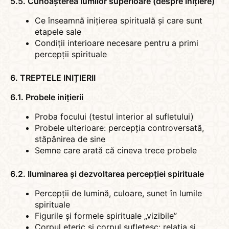
5.5. Cunoașterea lumilor superioare (despre inițiere)
Ce înseamnă inițierea spirituală și care sunt
etapele sale
Condiții interioare necesare pentru a primi
percepții spirituale
6. TREPTELE INIȚIERII
6.1. Probele inițierii
Proba focului (testul interior al sufletului)
Probele ulterioare: percepția controversată,
stăpânirea de sine
Semne care arată că cineva trece probele
6.2. Iluminarea și dezvoltarea percepției spirituale
Percepții de lumină, culoare, sunet în lumile
spirituale
Figurile și formele spirituale „vizibile”
Corpul eteric și corpul sufletesc: relația și