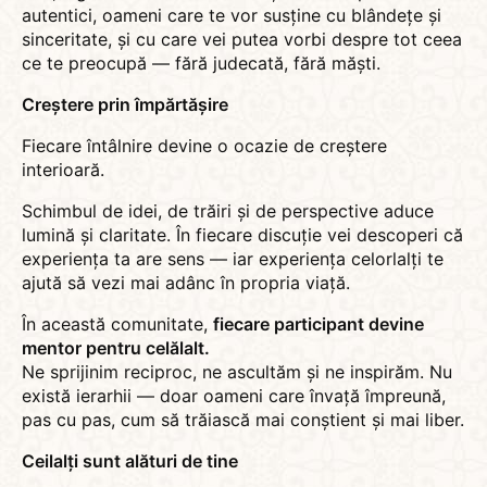
autentici, oameni care te vor susține cu blândețe și
sinceritate, și cu care vei putea vorbi despre tot ceea
ce te preocupă — fără judecată, fără măști.
Creștere prin împărtășire
Fiecare întâlnire devine o ocazie de creștere
interioară.
Schimbul de idei, de trăiri și de perspective aduce
lumină și claritate. În fiecare discuție vei descoperi că
experiența ta are sens — iar experiența celorlalți te
ajută să vezi mai adânc în propria viață.
În această comunitate,
fiecare participant devine
mentor pentru celălalt.
Ne sprijinim reciproc, ne ascultăm și ne inspirăm. Nu
există ierarhii — doar oameni care învață împreună,
pas cu pas, cum să trăiască mai conștient și mai liber.
Ceilalți sunt alături de tine