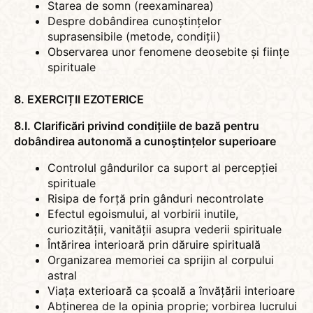
Starea de somn (reexaminarea)
Despre dobândirea cunoștințelor
suprasensibile (metode, condiții)
Observarea unor fenomene deosebite și ființe
spirituale
8. EXERCIȚII EZOTERICE
8.I. Clarificări privind condițiile de bază pentru
dobândirea autonomă a cunoștințelor superioare
Controlul gândurilor ca suport al percepției
spirituale
Risipa de forță prin gânduri necontrolate
Efectul egoismului, al vorbirii inutile,
curiozității, vanității asupra vederii spirituale
Întărirea interioară prin dăruire spirituală
Organizarea memoriei ca sprijin al corpului
astral
Viața exterioară ca școală a învățării interioare
Abținerea de la opinia proprie; vorbirea lucrului