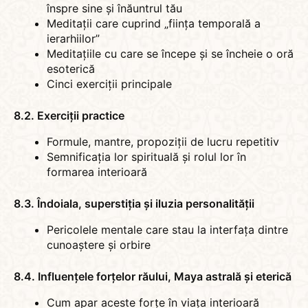
înspre sine și înăuntrul tău
Meditații care cuprind „ființa temporală a
ierarhiilor”
Meditațiile cu care se începe și se încheie o oră
esoterică
Cinci exerciții principale
8.2. Exerciții practice
Formule, mantre, propoziții de lucru repetitiv
Semnificația lor spirituală și rolul lor în
formarea interioară
8.3. Îndoiala, superstiția și iluzia personalității
Pericolele mentale care stau la interfața dintre
cunoaștere și orbire
8.4. Influențele forțelor răului, Maya astrală și eterică
Cum apar aceste forțe în viața interioară