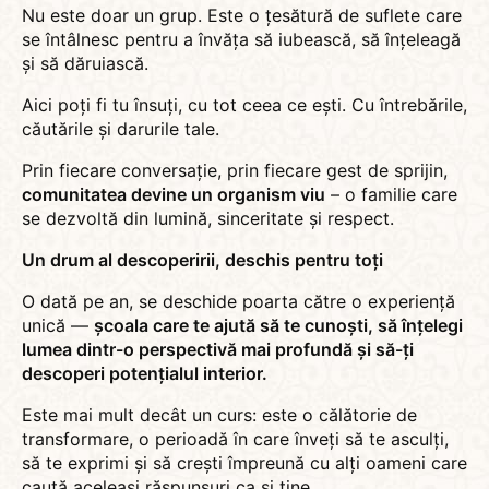
Nu este doar un grup. Este o țesătură de suflete care
se întâlnesc pentru a învăța să iubească, să înțeleagă
și să dăruiască.
Aici poți fi tu însuți, cu tot ceea ce ești. Cu întrebările,
căutările și darurile tale.
Prin fiecare conversație, prin fiecare gest de sprijin,
comunitatea devine un organism viu
– o familie care
se dezvoltă din lumină, sinceritate și respect.
Un drum al descoperirii, deschis pentru toți
O dată pe an, se deschide poarta către o experiență
unică —
școala care te ajută să te cunoști, să înțelegi
lumea dintr-o perspectivă mai profundă și să-ți
descoperi potențialul interior.
Este mai mult decât un curs: este o călătorie de
transformare, o perioadă în care înveți să te asculți,
să te exprimi și să crești împreună cu alți oameni care
caută aceleași răspunsuri ca și tine.