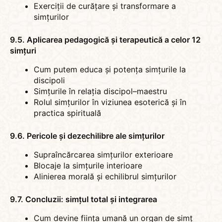
Exerciții de curățare și transformare a
simțurilor
9.5. Aplicarea pedagogică și terapeutică a celor 12
simțuri
Cum putem educa și potența simțurile la
discipoli
Simțurile în relația discipol–maestru
Rolul simțurilor în viziunea esoterică și în
practica spirituală
9.6. Pericole și dezechilibre ale simțurilor
Supraîncărcarea simțurilor exterioare
Blocaje la simțurile interioare
Alinierea morală și echilibrul simțurilor
9.7. Concluzii: simțul total și integrarea
Cum devine ființa umană un organ de simț