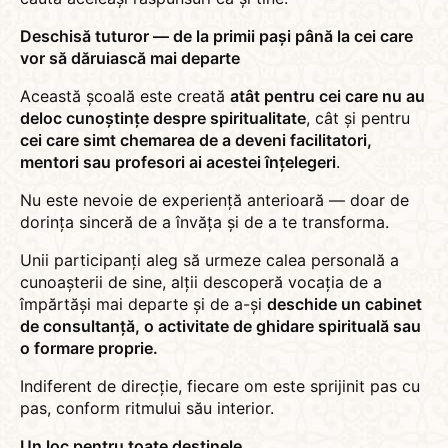
Deschisă tuturor — de la primii pași până la cei care
vor să dăruiască mai departe
Această școală este creată
atât pentru cei care nu au
deloc cunoștințe despre spiritualitate
, cât și pentru
cei care simt chemarea de a deveni facilitatori,
mentori sau profesori ai acestei înțelegeri
.
Nu este nevoie de experiență anterioară — doar de
dorința sinceră de a învăța și de a te transforma.
Unii participanți aleg să urmeze calea personală a
cunoașterii de sine, alții descoperă vocația de a
împărtăși mai departe și de a-și
deschide un cabinet
de consultanță, o activitate de ghidare spirituală sau
o formare proprie.
Indiferent de direcție, fiecare om este sprijinit pas cu
pas, conform ritmului său interior.
Un loc pentru toate destinele