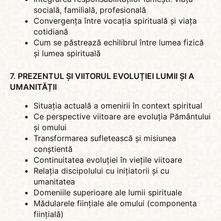
socială, familială, profesională
Convergența între vocația spirituală și viața
cotidiană
Cum se păstrează echilibrul între lumea fizică
și lumea spirituală
7. PREZENTUL ȘI VIITORUL EVOLUȚIEI LUMII ȘI A
UMANITĂȚII
Situația actuală a omenirii în context spiritual
Ce perspective viitoare are evoluția Pământului
și omului
Transformarea sufletească și misiunea
conștientă
Continuitatea evoluției în viețile viitoare
Relația discipolului cu inițiatorii și cu
umanitatea
Domeniile superioare ale lumii spirituale
Mădularele ființiale ale omului (componenta
ființială)