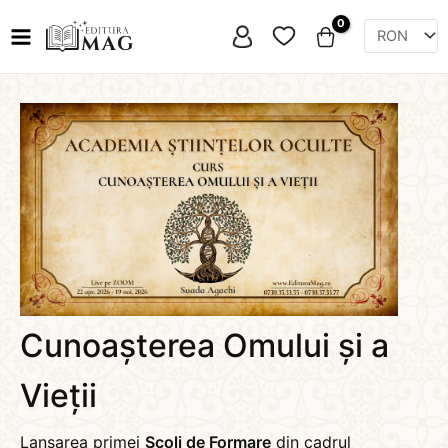
Skip
Favorite
to
content
Cunoașterea Omului și a
Vieții
Lansarea primei
Școli de Formare
din cadrul