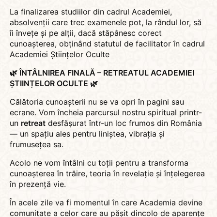
La finalizarea studiilor din cadrul Academiei,
absolvenții care trec examenele pot, la rândul lor, să
îi învețe și pe alții, dacă stăpânesc corect
cunoașterea, obținând statutul de facilitator în cadrul
Academiei Științelor Oculte
🌿
ÎNTÂLNIREA FINALĂ – RETREATUL ACADEMIEI
ȘTIINȚELOR OCULTE
🌿
Călătoria cunoașterii nu se va opri în pagini sau
ecrane. Vom încheia parcursul nostru spiritual printr-
un
retreat
desfășurat într-un loc frumos din România
— un spațiu ales pentru liniștea, vibrația și
frumusețea sa.
Acolo ne vom întâlni cu toții pentru a transforma
cunoașterea în trăire, teoria în revelație și înțelegerea
în prezență vie.
În acele zile va fi momentul în care Academia devine
comunitate a celor care au pășit dincolo de aparențe