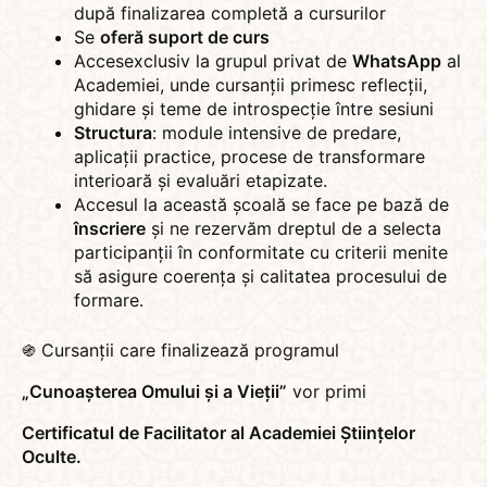
după finalizarea completă a cursurilor
Se
oferă suport de curs
Accesexclusiv la grupul privat de
WhatsApp
al
Academiei, unde cursanții primesc reflecții,
ghidare și teme de introspecție între sesiuni
Structura
: module intensive de predare,
aplicații practice, procese de transformare
interioară și evaluări etapizate.
Accesul la această școală se face pe bază de
înscriere
și ne rezervăm dreptul de a selecta
participanții în conformitate cu criterii menite
să asigure coerența și calitatea procesului de
formare.
֍ Cursanții care finalizează programul
„Cunoașterea Omului și a Vieții”
vor primi
Certificatul de Facilitator al Academiei Științelor
Oculte.