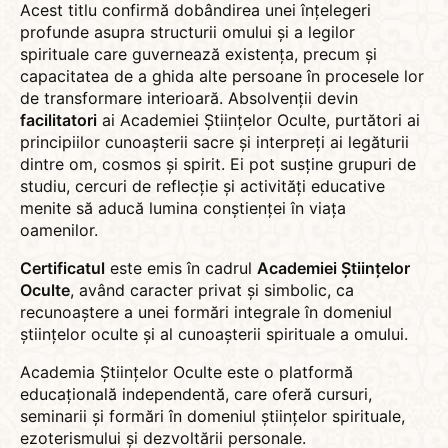
Acest titlu confirmă dobândirea unei înțelegeri
profunde asupra structurii omului și a legilor
spirituale care guvernează existența, precum și
capacitatea de a ghida alte persoane în procesele lor
de transformare interioară. Absolvenții devin
facilitatori
ai Academiei Științelor Oculte, purtători ai
principiilor cunoașterii sacre și interpreți ai legăturii
dintre om, cosmos și spirit. Ei pot susține grupuri de
studiu, cercuri de reflecție și activități educative
menite să aducă lumina conștienței în viața
oamenilor.
Certificatul
este emis în cadrul
Academiei Științelor
Oculte
, având caracter privat și simbolic, ca
recunoaștere a unei formări integrale în domeniul
științelor oculte și al cunoașterii spirituale a omului.
Academia Științelor Oculte este o platformă
educațională independentă, care oferă cursuri,
seminarii și formări în domeniul științelor spirituale,
ezoterismului și dezvoltării personale.