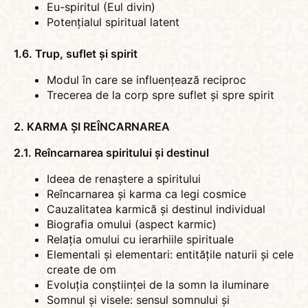
Eu-spiritul (Eul divin)
Potențialul spiritual latent
1.6. Trup, suflet și spirit
Modul în care se influențează reciproc
Trecerea de la corp spre suflet și spre spirit
2. KARMA ȘI REÎNCARNAREA
2.1. Reîncarnarea spiritului și destinul
Ideea de renaștere a spiritului
Reîncarnarea și karma ca legi cosmice
Cauzalitatea karmică și destinul individual
Biografia omului (aspect karmic)
Relația omului cu ierarhiile spirituale
Elementali și elementari: entitățile naturii și cele
create de om
Evoluția conștiinței de la somn la iluminare
Somnul și visele: sensul somnului și