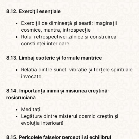
8.12. Exerciții esențiale
Exerciții de dimineață și seară: imaginații
cosmice, mantra, introspecție
Rolul retrospectivei zilnice și construirea
conștiinței interioare
8.13. Limbaj esoteric și formule mantrice
Relația dintre sunet, vibrație și forțele spirituale
invocate
8.14. Importanța inimii și misiunea creștină-
rosicruciană
Meditații
Legătura dintre misterul cosmic creștin și
evoluția interioară
8.15. Pericolele falselor percepții și echilibrul