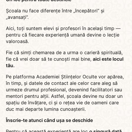
Școala nu face diferențe între „începători” și
„avansați”.
Aici, toți suntem elevi și profesori în același timp —
pentru că fiecare experiență umană devine o lecție
valoroasă.
Fie că simți chemarea de a urma o carieră spirituală,
fie că vrei doar să te cunoști mai bine,
aici este locul
tău.
Pe platforma Academiei Științelor Oculte vor apărea,
în timp, și datele de contact ale celor care aleg să
urmeze drumul profesional, devenind facilitatori sau
mentori pentru alții. Astfel, școala devine nu doar un
spațiu de învățare, ci și o rețea vie de oameni care
duc mai departe lumina cunoașterii.
Înscrie-te atunci când ușa se deschide
Pentru că această experiență are loc
o singură dată