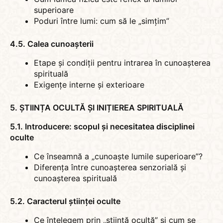
superioare
Poduri între lumi: cum să le „simțim”
4.5. Calea cunoașterii
Etape și condiții pentru intrarea în cunoașterea
spirituală
Exigențe interne și exterioare
5. ȘTIINȚA OCULTĂ ȘI INIȚIEREA SPIRITUALĂ
5.1. Introducere: scopul și necesitatea disciplinei
oculte
Ce înseamnă a „cunoaște lumile superioare”?
Diferența între cunoașterea senzorială și
cunoașterea spirituală
5.2. Caracterul științei oculte
Ce înțelegem prin „știință ocultă” și cum se