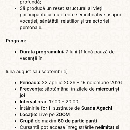
profundă;
Să producă un reset structural al vieții
participantului, cu efecte semnificative asupra
vocației, sănătății, relațiilor și traiectoriei
personale.
Program:
Durata programului
: 7 luni (1 lună pauză de
vacanță în
luna august sau septembrie)
Perioada
: 22 aprilie 2026 – 19 noiembrie 2026
Frecvența
: săptămânal în zilele de
miercuri și
joi
Interval orar
: 17:00 – 20:00
Întâlnirile for fi susținute de
Suada Agachi
Locație
: Live pe
ZOOM
Grupă
de maxim
60 de participanți
Cursanții pot accesa înregistrările
nelimitat
și