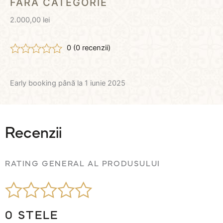
FĂRĂ CATEGORIE
2.000,00
lei
0 (
0
recenzii)
Evaluat
la
0
Early booking până la 1 iunie 2025
din
5
Recenzii
RATING GENERAL AL PRODUSULUI
E
0 STELE