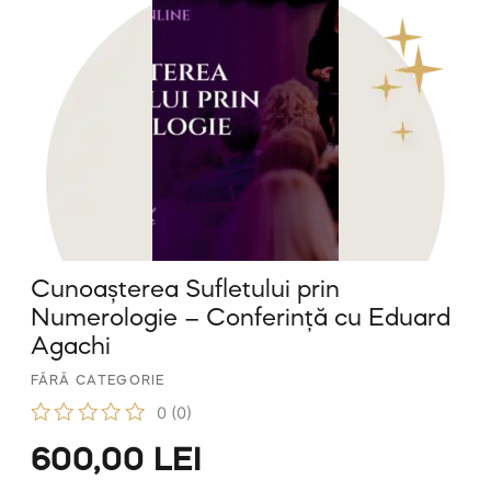
i
n
5
Cunoașterea Sufletului prin
Numerologie – Conferință cu Eduard
Agachi
FĂRĂ CATEGORIE
0
(0)
E
600,00
LEI
v
a