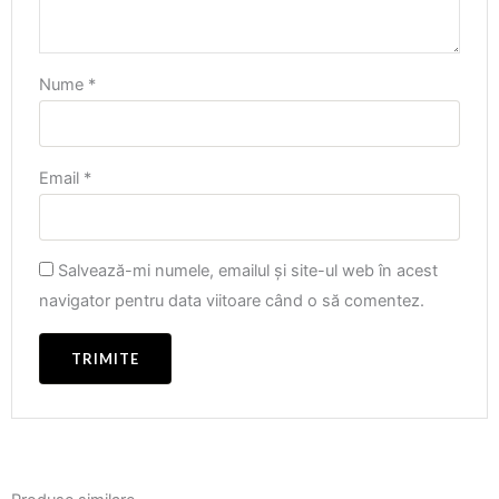
Nume
*
Email
*
Salvează-mi numele, emailul și site-ul web în acest
navigator pentru data viitoare când o să comentez.