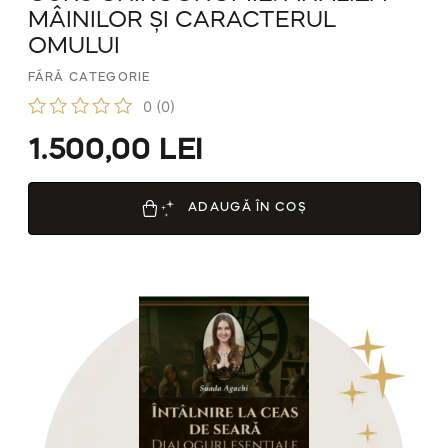
MÂINILOR ȘI CARACTERUL
OMULUI
FĂRĂ CATEGORIE
0
(0)
E
1.500,00
LEI
v
a
l
u
ADAUGĂ ÎN COȘ
a
t
l
a
0
d
i
n
5