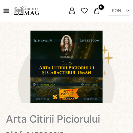
Skip
Favorite
to
content
Arta Citirii Piciorului