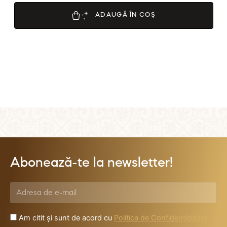
l
u
ADAUGĂ ÎN COȘ
a
t
l
a
0
d
i
n
5
Abonează-te la newsletter!
Am citit și sunt de acord cu
Politica de Confidențialitate