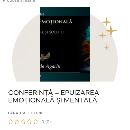
Produse similare
CONFERINȚĂ – EPUIZAREA
EMOȚIONALĂ ȘI MENTALĂ
FĂRĂ CATEGORIE
0
(0)
E