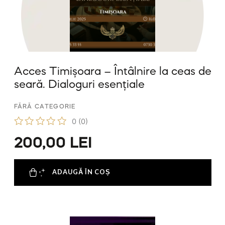
Acces Timișoara – Întâlnire la ceas de
seară. Dialoguri esențiale
FĂRĂ CATEGORIE
0
(0)
E
200,00
LEI
v
a
l
u
ADAUGĂ ÎN COȘ
a
t
l
a
0
d