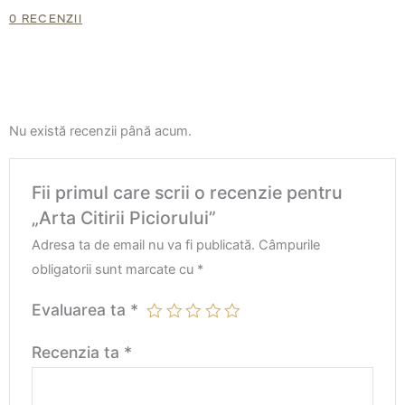
v
0 RECENZII
a
l
u
a
Nu există recenzii până acum.
t
l
Fii primul care scrii o recenzie pentru
„Arta Citirii Piciorului”
a
Adresa ta de email nu va fi publicată.
Câmpurile
0
obligatorii sunt marcate cu
*
d
i
Evaluarea ta
*
n
Recenzia ta
*
5