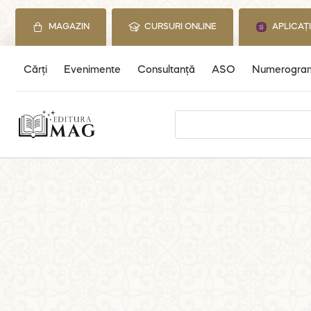
Skip
to
MAGAZIN
CURSURI ONLINE
APLICAȚ
content
Cărți
Evenimente
Consultanță
ASO
Numerogra
Search
for: