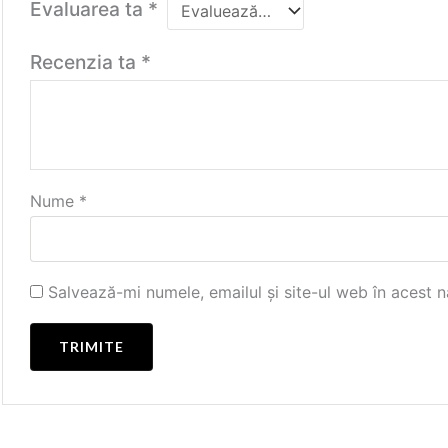
Evaluarea ta
*
Recenzia ta
*
Nume
*
Salvează-mi numele, emailul și site-ul web în acest 