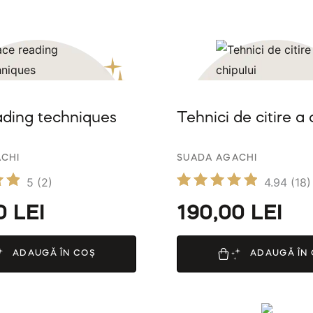
ading techniques
Tehnici de citire a 
CHI
SUADA AGACHI
5
(2)
4.94
(18)
 la
Evaluat
00
LEI
190,00
LEI
la
4.94
din 5
ADAUGĂ ÎN COȘ
ADAUGĂ ÎN