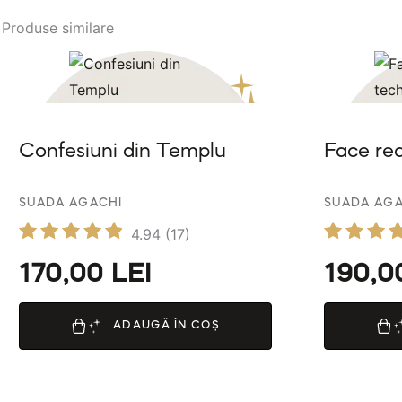
Produse similare
Confesiuni din Templu
Face re
SUADA AGACHI
SUADA AGA
4.94
(17)
Evaluat
Evaluat
170,00
LEI
190,
la
5.00
4.94
din 5
din 5
ADAUGĂ ÎN COȘ