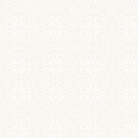
Editura
BookZone
An apariție
2024
ISBN
978-630-3-05221-2