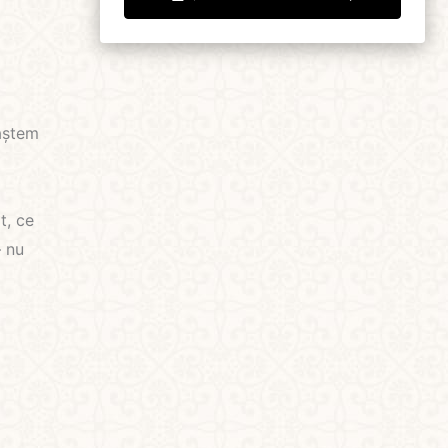
oaștem
t, ce
– nu