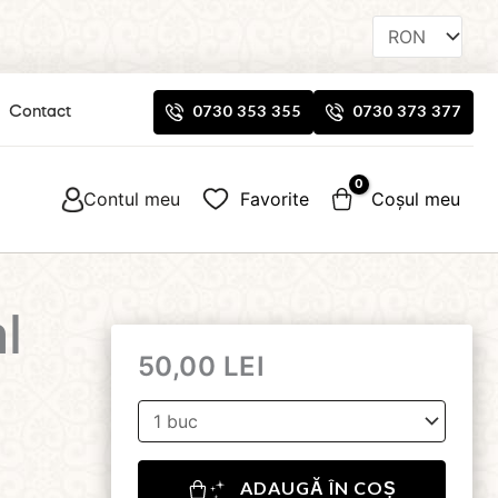
0730 353 355
0730 373 377
Contact
Contul meu
Favorite
Coșul meu
l
50,00
LEI
ADAUGĂ ÎN COȘ