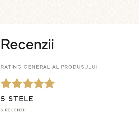
Recenzii
RATING GENERAL AL PRODUSULUI
Evaluat la
6
5 STELE
5.00
din 5 pe
6 RECENZII
baza a
evaluări de