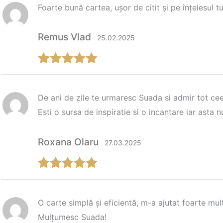
Foarte bună cartea, ușor de citit și pe înțelesul tu
Remus Vlad
25.02.2025
Evaluat la
5
din 5
De ani de zile te urmaresc Suada si admir tot ceea
Esti o sursa de inspiratie si o incantare iar asta
Roxana Olaru
27.03.2025
Evaluat la
5
din 5
O carte simplă și eficientă, m-a ajutat foarte mult
Mulțumesc Suada!