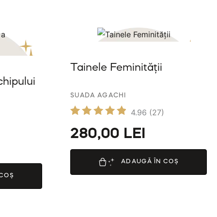
Tainele Feminității
chipului
SUADA AGACHI
4.96
(27)
Evaluat
280,00
LEI
la
4.96
din 5
ADAUGĂ ÎN COȘ
 COȘ