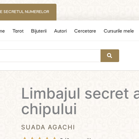
IE SECRETUL NUMERELOR
me
Tarot
Bijuterii
Autori
Cercetare
Cursurile mele
Limbajul secret a
chipului
SUADA AGACHI