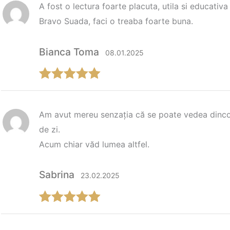
la clienți
A fost o lectura foarte placuta, utila si educativa
Bravo Suada, faci o treaba foarte buna.
Bianca Toma
08.01.2025
Evaluat la
5
din 5
Am avut mereu senzația că se poate vedea dinco
de zi.
Acum chiar văd lumea altfel.
Sabrina
23.02.2025
Evaluat la
5
din 5