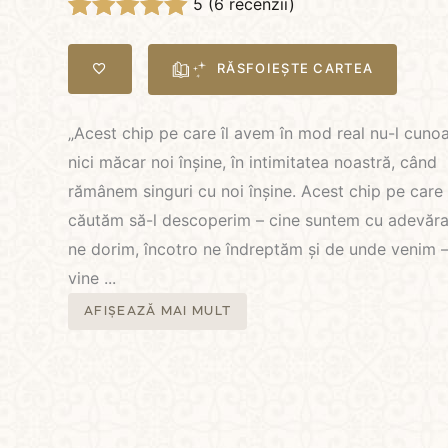
5 (
6
recenzii)
Evaluat la
6
5.00
din 5 pe
RĂSFOIEȘTE CARTEA
baza a
evaluări de la
clienți
„Acest chip pe care îl avem în mod real nu-l cun
nici măcar noi înşine, în intimitatea noastră, când
rămânem singuri cu noi înșine. Acest chip pe care
căutăm să-l descoperim – cine suntem cu adevăra
ne dorim, încotro ne îndreptăm și de unde venim 
vine
...
AFIȘEAZĂ MAI MULT