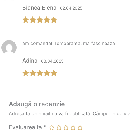
Bianca Elena
02.04.2025
Evaluat la
5
din 5
am comandat Temperanța, mă fascinează
Adina
03.04.2025
Evaluat la
5
din 5
Adaugă o recenzie
Adresa ta de email nu va fi publicată.
Câmpurile obliga
Evaluarea ta
*