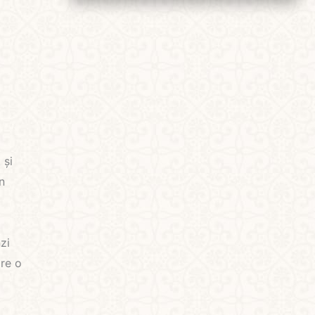
 și
n
zi
are o