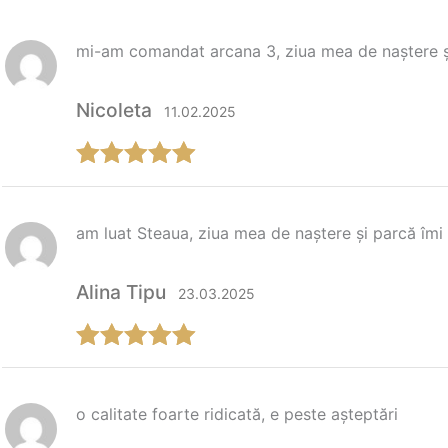
evaluări de
la clienți
mi-am comandat arcana 3, ziua mea de naștere ș
Nicoleta
11.02.2025
Evaluat la
5
din 5
am luat Steaua, ziua mea de naștere și parcă îmi
Alina Tipu
23.03.2025
Evaluat la
5
din 5
o calitate foarte ridicată, e peste așteptări