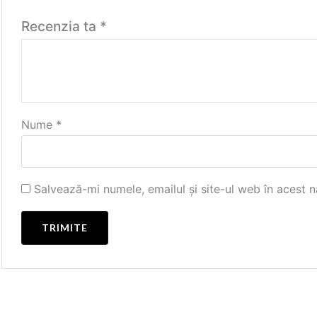
Recenzia ta
*
Nume
*
Salvează-mi numele, emailul și site-ul web în acest 