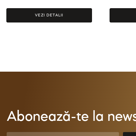
Evaluat la
Evaluat
5.00
5.00
din 5
din 5
VEZI DETALII
Abonează-te la newsl