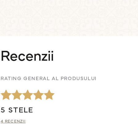
Recenzii
RATING GENERAL AL PRODUSULUI
Evaluat la
4
5 STELE
5.00
din 5 pe
4 RECENZII
baza a