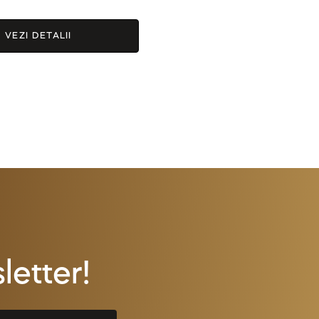
 la
VEZI DETALII
etter!