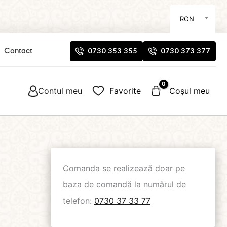
RON
0730 353 355
0730 373 377
Contact
Contul meu
Favorite
Coșul meu
Comanda se realizează doar pe
baza de comandă la numărul de
telefon:
0730 37 33 77