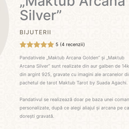
„Maktub Arcana
Silver”
BIJUTERII
5 (
4
recenzii)
Evaluat la
4
Pandativele „Maktub Arcana Golden” și „Maktub
5.00
din 5 pe
Arcana Silver” sunt realizate din aur galben de 14k
baza a
evaluări de la
din argint 925, gravate cu imagini ale arcanelor di
clienți
pachetul de tarot Maktub Tarot by Suada Agachi.
Pandativul se realizează doar pe baza unei coman
personalizate, după ce alegi aliajul și arcana pe c
dorești gravată.