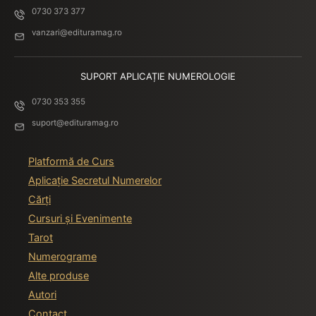
0730 373 377
vanzari@edituramag.ro
SUPORT APLICAȚIE NUMEROLOGIE
0730 353 355
suport@edituramag.ro
Platformă de Curs
Aplicație Secretul Numerelor
Cărți
Cursuri și Evenimente
Tarot
Numerograme
Alte produse
Autori
Contact