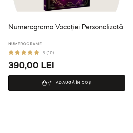
Numerograma Vocației Personalizată
NUMEROGRAME
5
(10)
Evaluat
390,00
LEI
la
5.00
din 5
ADAUGĂ ÎN COȘ