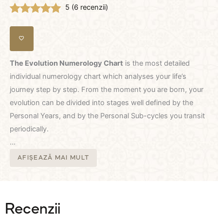
5 (
6
recenzii)
Evaluat la
6
5.00
din 5 pe
baza a
evaluări de la
clienți
The Evolution Numerology Chart
is the most detailed
individual numerology chart which analyses your life’s
journey step by step. From the moment you are born, your
evolution can be divided into stages well defined by the
Personal Years, and by the Personal Sub-cycles you transit
periodically.
...
AFIȘEAZĂ MAI MULT
Recenzii