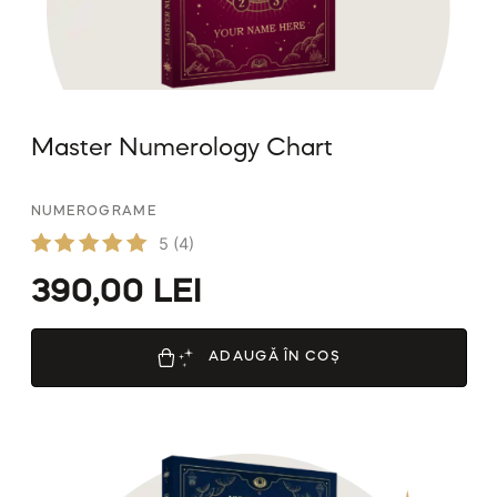
Master Numerology Chart
NUMEROGRAME
5
(4)
Evaluat
390,00
LEI
la
5.00
din 5
ADAUGĂ ÎN COȘ