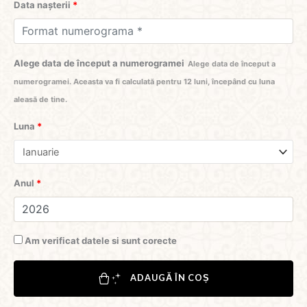
Data nașterii
*
Alege data de început a numerogramei
Alege data de început a
numerogramei. Aceasta va fi calculată pentru 12 luni, începând cu luna
aleasă de tine.
Luna
*
Anul
*
Am verificat datele si sunt corecte
ADAUGĂ ÎN COȘ