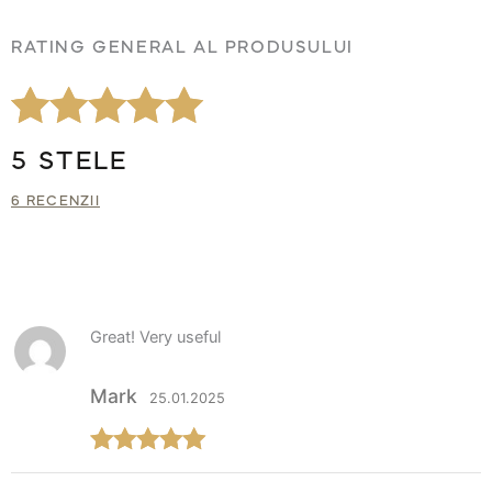
RATING GENERAL AL PRODUSULUI
Evaluat la
6
5 STELE
5.00
din 5 pe
6 RECENZII
baza a
evaluări de
la clienți
Great! Very useful
Mark
25.01.2025
Evaluat la
5