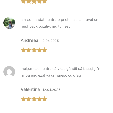
Evaluat la
5
din 5
am comandat pentru o prietena si am avut un
feed back pozitiv, multumesc
Andreea
12.04.2025
Evaluat la
5
din 5
mulțumesc pentru că v-ați gândit să faceți și în
limba engleză! vă urmăresc cu drag
Valentina
12.04.2025
Evaluat la
5
din 5