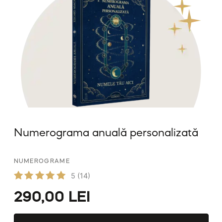
Numerograma anuală personalizată
NUMEROGRAME
5
(14)
Evaluat
290,00
LEI
la
5.00
din 5