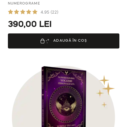
NUMEROGRAME
4.95
(22)
Evaluat
390,00
LEI
la
4.95
din 5
ADAUGĂ ÎN COȘ