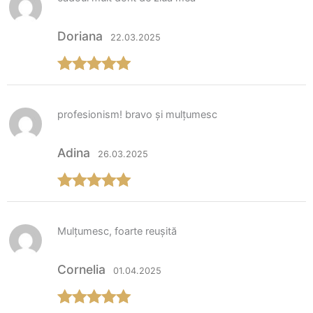
Doriana
22.03.2025
Evaluat la
5
din 5
profesionism! bravo și mulțumesc
Adina
26.03.2025
Evaluat la
5
din 5
Mulțumesc, foarte reușită
Cornelia
01.04.2025