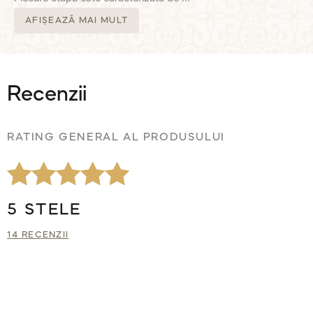
AFIȘEAZĂ MAI MULT
Recenzii
RATING GENERAL AL PRODUSULUI
Evaluat la
14
5 STELE
5.00
din 5 pe
14 RECENZII
baza a
evaluări de
la clienți