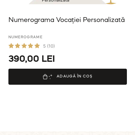
Numerograma Vocației Personalizată
NUMEROGRAME
5
(10)
Evaluat
390,00
LEI
la
5.00
din 5
ADAUGĂ ÎN COȘ