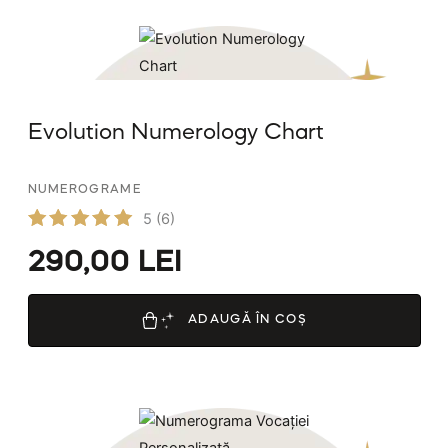
Evolution Numerology Chart
NUMEROGRAME
5
(6)
Evaluat
290,00
LEI
la
5.00
din 5
ADAUGĂ ÎN COȘ