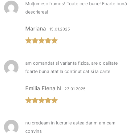
Mulțumesc frumos! Toate cele bune! Foarte bună
descrierea!
Mariana
15.01.2025
Evaluat la
5
din 5
am comandat si varianta fizica, are o calitate
foarte buna atat la continut cat si la carte
Emilia Elena N
23.01.2025
Evaluat la
5
din 5
nu credeam în lucrurile astea dar m am cam
convins