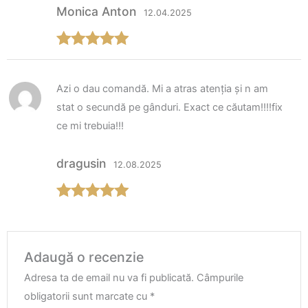
Monica Anton
12.04.2025
Evaluat la
5
din 5
Azi o dau comandă. Mi a atras atenția și n am
stat o secundă pe gânduri. Exact ce căutam!!!!fix
ce mi trebuia!!!
dragusin
12.08.2025
Evaluat la
5
din 5
Adaugă o recenzie
Adresa ta de email nu va fi publicată.
Câmpurile
obligatorii sunt marcate cu
*