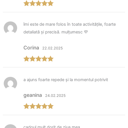
Evaluat la
5
din 5
îmi este de mare folos în toate activitățile, foarte
detaliată și precisă. mulțumesc 💜
Corina
22.02.2025
Evaluat la
5
din 5
a ajuns foarte repede și la momentul potrivit
geanina
24.02.2025
Evaluat la
5
din 5
cadoul mult dorit de ziua mea