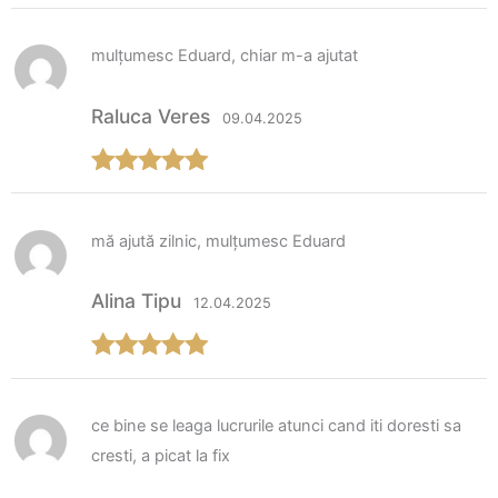
Evaluat la
5
din 5
mulțumesc Eduard, chiar m-a ajutat
Raluca Veres
09.04.2025
Evaluat la
5
din 5
mă ajută zilnic, mulțumesc Eduard
Alina Tipu
12.04.2025
Evaluat la
5
din 5
ce bine se leaga lucrurile atunci cand iti doresti sa
cresti, a picat la fix