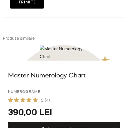
Produse similare
Master Numerology Chart
NUMEROGRAME
5
(4)
Evaluat
390,00
LEI
la
5.00
din 5