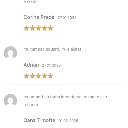
e waw
Corina Preda
27.01.2025
Evaluat la
5
din 5
mulțumesc eduard, m-a ajutat
Adrian
27.01.2025
Evaluat la
5
din 5
recomand cu toata increderea, nu am nici o
retinere
Oana Timofte
01.02.2025