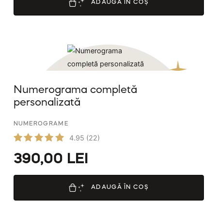
ADAUGĂ ÎN COȘ
Numerograma completă
personalizată
NUMEROGRAME
4.95
(22)
Evaluat
390,00
LEI
la
4.95
din 5
ADAUGĂ ÎN COȘ