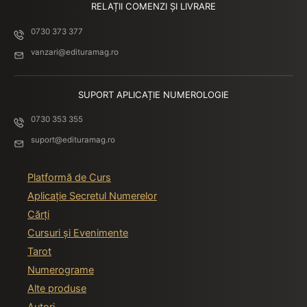
RELAȚII COMENZI ȘI LIVRARE
Episodul 19 | Luna | The
01:16:06
0730 373 377
Moon
vanzari@edituramag.ro
Episodul 20 | Soarele | The
01:23:03
Sun
SUPORT APLICAȚIE NUMEROLOGIE
Episodul 21 | Judecata |
01:42:11
0730 353 355
Judgement
suport@edituramag.ro
Episodul 22 | Lumea | The
01:31:05
World
Platformă de Curs
Episod BONUS (1) – Unboxing
00:00
Aplicație Secretul Numerelor
Maktub Tarot – by Suada
Cărți
Agachi
Cursuri și Evenimente
Episod BONUS (2) – Eveniment
00:00
Tarot
de Lansare Maktub Tarot 2022
Numerograme
Alte produse
Autori