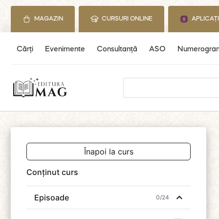
Skip
to
MAGAZIN
CURSURI ONLINE
APLICAȚ
content
Cărți
Evenimente
Consultanță
ASO
Numerogra
Search
for:
Înapoi la curs
Conținut curs
Episoade
0/24