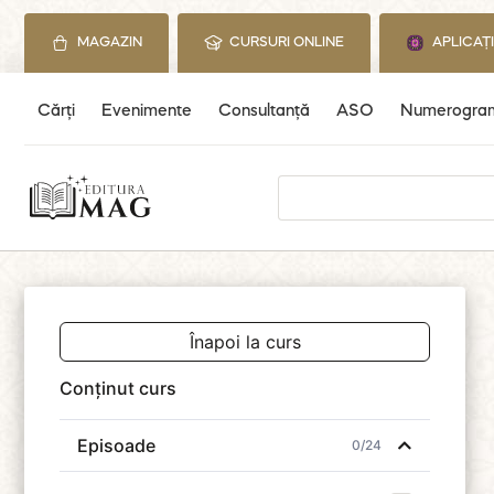
Skip
to
MAGAZIN
CURSURI ONLINE
APLICAȚ
content
Cărți
Evenimente
Consultanță
ASO
Numerogra
Search
for:
Înapoi la curs
Conținut curs
Episoade
0/24