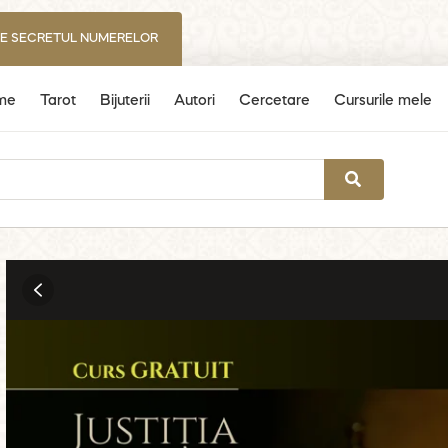
IE SECRETUL NUMERELOR
me
Tarot
Bijuterii
Autori
Cercetare
Cursurile mele