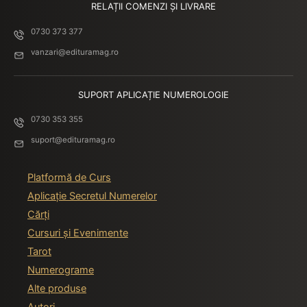
RELAȚII COMENZI ȘI LIVRARE
Episodul 19 | Luna | The
01:16:06
0730 373 377
Moon
vanzari@edituramag.ro
Episodul 20 | Soarele | The
01:23:03
Sun
SUPORT APLICAȚIE NUMEROLOGIE
Episodul 21 | Judecata |
01:42:11
0730 353 355
Judgement
suport@edituramag.ro
Episodul 22 | Lumea | The
01:31:05
World
Platformă de Curs
Episod BONUS (1) – Unboxing
00:00
Aplicație Secretul Numerelor
Maktub Tarot – by Suada
Cărți
Agachi
Cursuri și Evenimente
Episod BONUS (2) – Eveniment
00:00
Tarot
de Lansare Maktub Tarot 2022
Numerograme
Alte produse
Autori