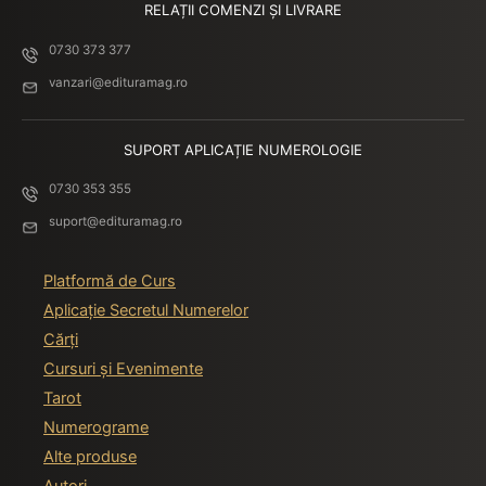
RELAȚII COMENZI ȘI LIVRARE
Episodul 19 | Luna | The
01:16:06
0730 373 377
Moon
vanzari@edituramag.ro
Episodul 20 | Soarele | The
01:23:03
Sun
SUPORT APLICAȚIE NUMEROLOGIE
Episodul 21 | Judecata |
01:42:11
0730 353 355
Judgement
suport@edituramag.ro
Episodul 22 | Lumea | The
01:31:05
World
Platformă de Curs
Episod BONUS (1) – Unboxing
00:00
Aplicație Secretul Numerelor
Maktub Tarot – by Suada
Cărți
Agachi
Cursuri și Evenimente
Episod BONUS (2) – Eveniment
00:00
Tarot
de Lansare Maktub Tarot 2022
Numerograme
Alte produse
Autori